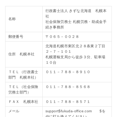
行政書士法人 きずな北海道 札幌本
社
名称
社会保険労務士 札幌労務・助成金手
続き事務所
郵便番号
〒０６５－００２８
北海道札幌市東区北２８条東２丁目
２－７－１０１
住所 札幌本社
札幌運輸支局から徒歩３分、駐車場
１０台
ＴＥＬ（行政書士
０１１－７８８－８９１０
部門 札幌本社）
ＴＥＬ（社会保険
０１１－７８８－８５６８
労務士部門）
ＦＡＸ 札幌本社
０１１－７８８－８５７１
メール
support$fukuda-office.com $を
@に打ち換えてください