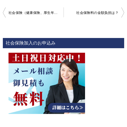
投
社会保険（健康保険、厚生年金）とは
社会保険料の金額負担は？
稿
ナ
ビ
社会保険加入のお申込み
ゲ
ー
シ
ョ
ン