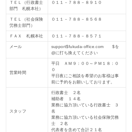
ＴＥＬ（行政書士
０１１－７８８－８９１０
部門 札幌本社）
ＴＥＬ（社会保険
０１１－７８８－８５６８
労務士部門）
ＦＡＸ 札幌本社
０１１－７８８－８５７１
メール
support$fukuda-office.com $を
@に打ち換えてください
平日 ＡＭ９：００～ＰＭ１８：０
０
営業時間
平日夜にご相談を希望のお客様は事
前に予約をお願いしております。
行政書士 ２名
補助者 １４名
業務に協力頂いている行政書士 ３
スタッフ
名
業務に協力頂いている社会保険労務
士 ２名
代表者を含めて合計２１名