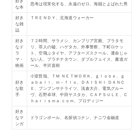
好き
思考は現実化する、永遠のゼロ、海賊とよばれた男
な本
好き
ＴＲＥＮＤＹ、北海道ウォーカー
な雑
誌
好き
７２時間、サラメシ、カンブリア宮殿、ブラタモ
なド
リ、罪人の嘘、ハゲタカ、外事警察、下町ロケッ
ラ
ト、空飛ぶタイヤ、アフターズスクール、運命じゃ
マ・
ない人、プラチナタウン、ダブルフェイス、書道ガ
映画
ール、半沢直樹
小室哲哉、ＴＭ ＮＥＴＷＯＲＫ、ｇｌｏｂｅ、ｇ
好き
ａｂａｌｌ、ｍ－ｆｌｏ、ＤＡＩＳＨＩ ＤＡＮＣ
な歌
Ｅ、ブンブンサテライツ、浅倉大介、電気グルー
手
ヴ、石野卓球、中田ヤスタカ、ＣＡＰＳＵＬＥ、Ｃ
ｈａｒｉｓｍａ.ｃｏｍ、プロディジー
好き
なマ
ドラゴンボール、名探偵コナン、ナニワ金融道
ンガ