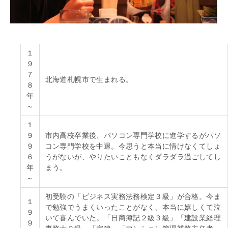
１
９
７
北海道札幌市で生まれる。
８
年
～
１
９
市内高校卒業後、パソコン専門学校に進学するがパソ
９
コン専門学校を中退。今思うと本当に情けなくてしょ
６
うがないが、やりたいこともなくダラダラ過ごしてし
年
まう。
～
初受験の「ビジネス実務法務検定３級」が合格。今ま
１
で勉強でうまくいったことがなく、本当に嬉しくて泣
９
いて喜んでいた。「日商簿記２級３級」「建設業経理
９