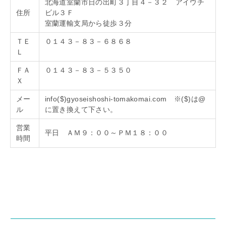
北海道室蘭市日の出町３丁目４－３２ アイウチ
住所
ビル３Ｆ
室蘭運輸支局から徒歩３分
ＴＥ
０１４３－８３－６８６８
Ｌ
ＦＡ
０１４３－８３－５３５０
Ｘ
メー
info($)gyoseishoshi-tomakomai.com ※($)は@
ル
に置き換えて下さい。
営業
平日 ＡＭ９：００～ＰＭ１８：００
時間