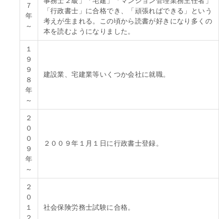
事務士２級」「宅建」「マンション管理業務主任者」
７
「行政書士」に合格でき、「頑張ればできる」という
年
考えが生まれる。この頃から読書が好きになり多くの
～
本を読むようになりました。
１
９
９
建設業、宅建業等いくつか会社に就職。
８
年
～
２
０
０
２００９年１月１日に行政書士登録。
９
年
～
２
０
１
社会保険労務士試験に合格。
２