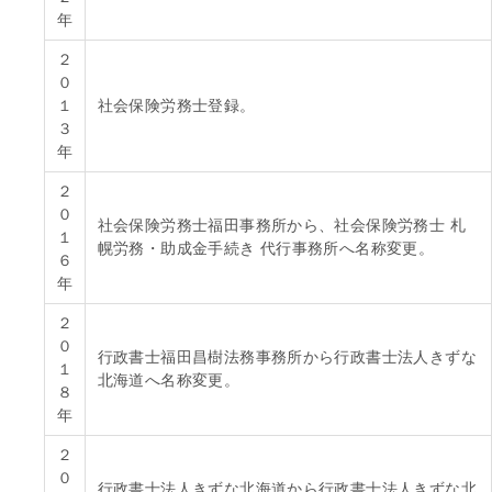
年
２
０
１
社会保険労務士登録。
３
年
２
０
社会保険労務士福田事務所から、社会保険労務士 札
１
幌労務・助成金手続き 代行事務所へ名称変更。
６
年
２
０
行政書士福田昌樹法務事務所から行政書士法人きずな
１
北海道へ名称変更。
８
年
２
０
行政書士法人きずな北海道から行政書士法人きずな北