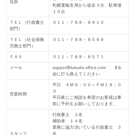
住所
札幌運輸支局から徒歩３分、駐車場
１０台
ＴＥＬ（行政書士
０１１－７８８－８９１０
部門）
ＴＥＬ（社会保険
０１１－７８８－８５６８
労務士部門）
ＦＡＸ
０１１－７８８－８５７１
メール
support$fukuda-office.com $を
@に打ち換えてください
平日 ＡＭ９：００～ＰＭ１８：０
０
営業時間
平日夜にご相談を希望のお客様は事
前に予約をお願いしております。
行政書士 ２名
補助者 １４名
業務に協力頂いている行政書士 ３
スタッフ
名