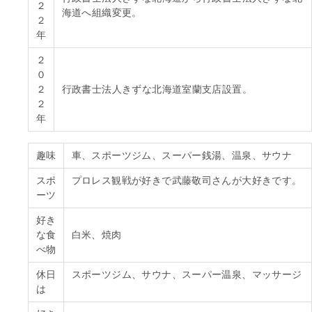
２
海道へ組織変更。
２
年
２
０
２
行政書士法人きずな北海道室蘭支店設置。
２
年
趣味
車、スポーツジム、スーパー銭湯、温泉、サウナ
スポ
プロレス観戦が好きで武藤敬司さんが大好きです。
ーツ
好き
な食
白米、焼肉
べ物
休日
スポーツジム、サウナ、スーパー温泉、マッサージ
は